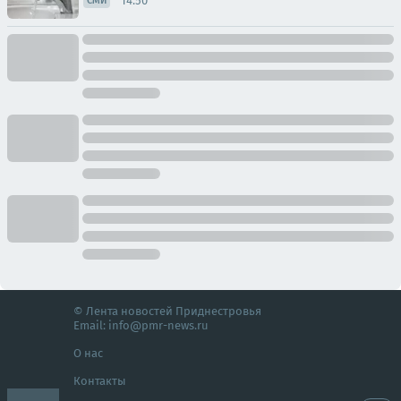
14:50
СМИ
© Лента новостей Приднестровья
Email:
info@pmr-news.ru
О нас
Контакты