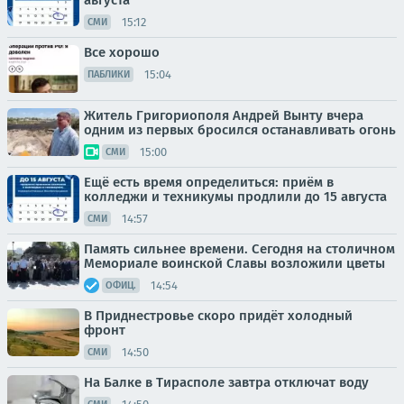
августа
15:12
СМИ
Все хорошо
15:04
ПАБЛИКИ
Житель Григориополя Андрей Вынту вчера
одним из первых бросился останавливать огонь
15:00
СМИ
Ещё есть время определиться: приём в
колледжи и техникумы продлили до 15 августа
14:57
СМИ
Память сильнее времени. Сегодня на столичном
Мемориале воинской Славы возложили цветы
14:54
ОФИЦ.
В Приднестровье скоро придёт холодный
фронт
14:50
СМИ
На Балке в Тирасполе завтра отключат воду