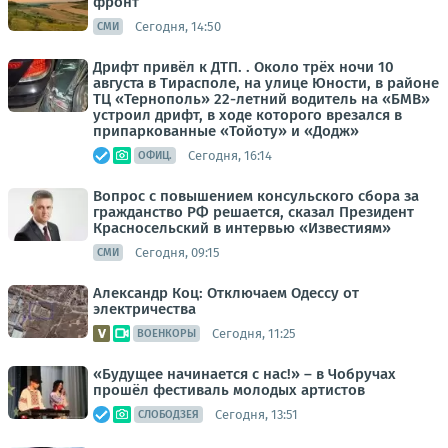
фронт
Сегодня, 14:50
СМИ
Дрифт привёл к ДТП. . Около трёх ночи 10
августа в Тирасполе, на улице Юности, в районе
ТЦ «Тернополь» 22-летний водитель на «БМВ»
устроил дрифт, в ходе которого врезался в
припаркованные «Тойоту» и «Додж»
Сегодня, 16:14
ОФИЦ.
Вопрос с повышением консульского сбора за
гражданство РФ решается, сказал Президент
Красносельский в интервью «Известиям»
Сегодня, 09:15
СМИ
Александр Коц: Отключаем Одессу от
электричества
Сегодня, 11:25
ВОЕНКОРЫ
«Будущее начинается с нас!» – в Чобручах
прошёл фестиваль молодых артистов
Сегодня, 13:51
СЛОБОДЗЕЯ