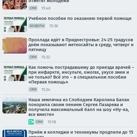
отметят молодёжи
15:40
СМИ
Учебное пособие по оказанию первой помощи
15:36
БЕНДЕРЫ
Прохлада идёт в Приднестровье: 24-25 градусов
днём показывают метеосайты в среду, четверг и
пятницу
15:32
СМИ
Как помочь пострадавшему до приезда врачей –
при инфаркте, инсульте, ожогах, укусе змеи и
не только? Всё это – в специальном пособии
«Первая помощь»
15:24
СМИ
Наша землячка из Слободзеи Каролина Балан
покорила своим пением Сергея Лазарева и
получила максимальный балл на шоу «Ну-ка,
все вместе»
15:18
СМИ
Приём в колледжи и техникумы продлили до 15