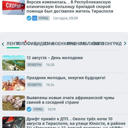
Версия изменилась. . В Республиканскую
клиническую больницу бригадой скорой
помощи был доставлен житель Тирасполя
Сегодня, 09:09
ОФИЦ.
ЛЕНТА
ТОП
ОФИЦ.
ВИДЕО
СМИ
ВОЕНКОРЫ
МНЕНИЯ
ПАБЛИКИ
ФОТО
ЛОНГРИДЫ
12 августа – День молодежи
16:28
БЕНДЕРЫ
Праздник молодых, энергия будущего!
16:24
БЕНДЕРЫ
Выявлены новые очаги африканской чумы
свиней в соседней стране
16:19
ОФИЦ.
Дрифт привёл к ДТП. . Около трёх ночи 10
августа в Тирасполе, на улице Юности, в районе