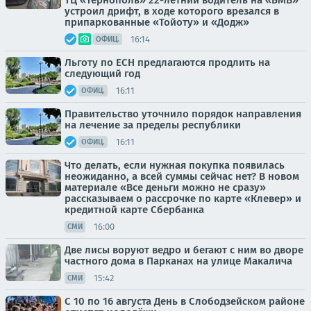
ТЦ «Тернополь» 22-летний водитель на «БМВ»
устроил дрифт, в ходе которого врезался в
припаркованные «Тойоту» и «Додж»
16:14
ОФИЦ.
Льготу по ЕСН предлагаются продлить на
следующий год
16:11
ОФИЦ.
Правительство уточнило порядок направления
на лечение за пределы республики
16:11
ОФИЦ.
Что делать, если нужная покупка появилась
неожиданно, а всей суммы сейчас нет? В новом
материале «Все деньги можно не сразу»
рассказываем о рассрочке по карте «Клевер» и
кредитной карте Сбербанка
16:00
СМИ
Две лисы воруют ведро и бегают с ним во дворе
частного дома в Парканах на улице Макалича
15:42
СМИ
С 10 по 16 августа День в Слободзейском районе