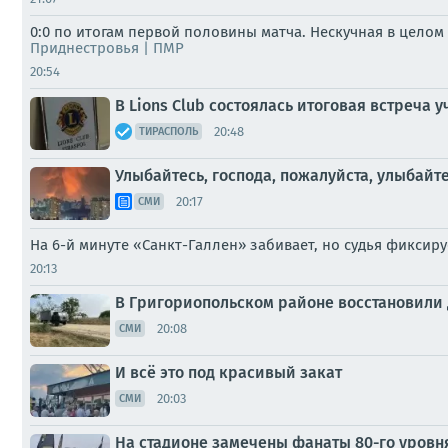
0:0 по итогам первой половины матча. Нескучная в целом
Приднестровья | ПМР
20:54
В Lions Club состоялась итоговая встреч
20:48
ТИРАСПОЛЬ
Улыбайтесь, господа, пожалуйста, улыбайт
20:17
СМИ
На 6-й минуте «Санкт-Галлен» забивает, но судья фиксир
20:13
В Григориопольском районе восстановили 
20:08
СМИ
И всё это под красивый закат
20:03
СМИ
На стадионе замечены фанаты 80-го уровн