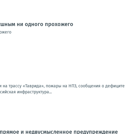
душным ни одного прохожего
хожего
и на трассу «Таврида», пожары на НПЗ, сообщения о дефиците
сийская инфраструктура...
о прямое и недвусмысленное предупреждение