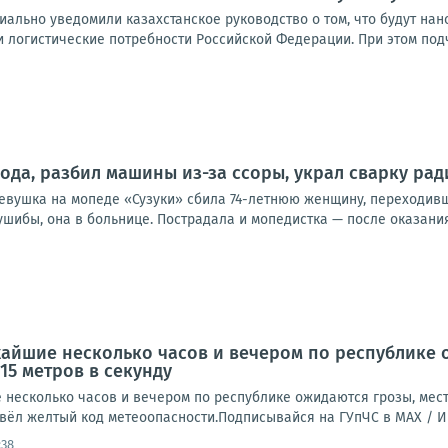
ально уведомили казахстанское руководство о том, что будут нано
 логистические потребности Российской Федерации. При этом подч
ода, разбил машины из-за ссоры, украл сварку рад
девушка на мопеде «Сузуки» сбила 74-летнюю женщину, переходивш
ушибы, она в больнице. Пострадала и мопедистка — после оказания
айшие несколько часов и вечером по республике 
15 метров в секунду
есколько часов и вечером по республике ожидаются грозы, места
ввёл желтый код метеоопасности.Подписывайся на ГУпЧС в MAX /
:38