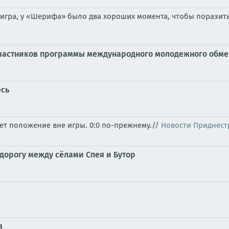
 игра, у «Шерифа» было два хороших момента, чтобы поразить
а участников программы международного молодежного обм
есь
ует положение вне игры. 0:0 по-прежнему.//
Новости Приднест
дорогу между сёлами Спея и Бутор
я