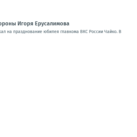
ороны Игоря Ерусалимова
хал на празднование юбилея главкома ВКС России Чайко. В