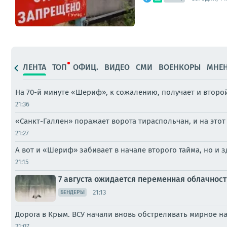
ЛЕНТА
ТОП
ОФИЦ.
ВИДЕО
СМИ
ВОЕНКОРЫ
МНЕ
На 70-й минуте «Шериф», к сожалению, получает и второй
21:36
«Санкт-Галлен» поражает ворота тираспольчан, и на этот 
21:27
А вот и «Шериф» забивает в начале второго тайма, но и з
21:15
7 августа ожидается переменная облачнос
21:13
БЕНДЕРЫ
Дорога в Крым. ВСУ начали вновь обстреливать мирное на
21:07