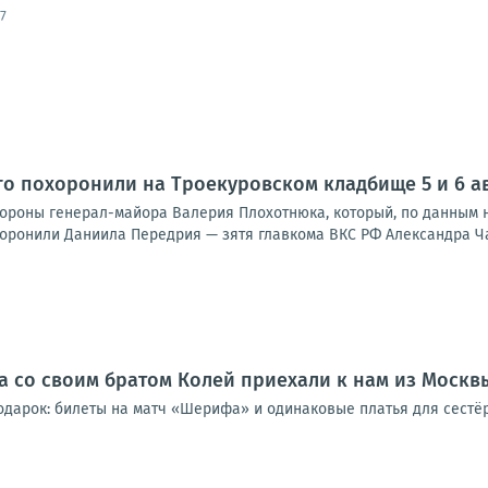
7
ого похоронили на Троекуровском кладбище 5 и 6 а
охороны генерал-майора Валерия Плохотнюка, который, по данным 
оронили Даниила Передрия — зятя главкома ВКС РФ Александра Чайк
а со своим братом Колей приехали к нам из Москв
одарок: билеты на матч «Шерифа» и одинаковые платья для сестёр