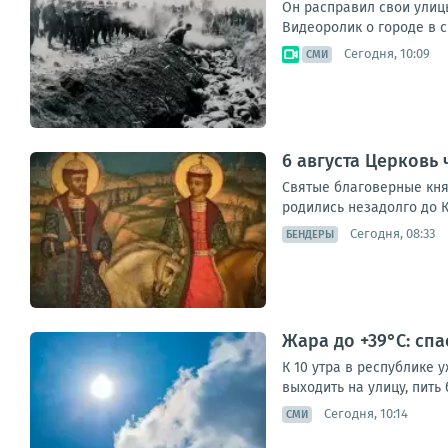
Он расправил свои улицы
Видеоролик о городе в св
Сегодня, 10:09
СМИ
6 августа Церковь 
Святые благоверные кня
родились незадолго до К
Сегодня, 08:33
БЕНДЕРЫ
Жара до +39°С: сп
К 10 утра в республике 
выходить на улицу, пить
Сегодня, 10:14
СМИ