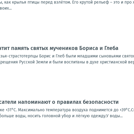
, как крылья птицы перед взлётом. Его крутой рельеф – это и про
оих...
чтит память святых мучеников Бориса и Глеба
зья-страстотерпцы Борис и Глеб были младшими сыновьями свято
рещения Русской Земли и были воспитаны в духе христианской вер
асатели напоминают о правилах безопасности
уже +31°С. Максимально температура воздуха поднимется до +39°С
 больше воды, носить головной убор и лёгкую одежду.У воды...