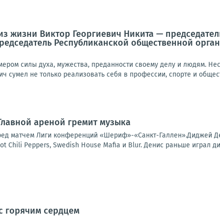
 из жизни Виктор Георгиевич Никита — председате
председатель Республиканской общественной орга
имером силы духа, мужества, преданности своему делу и людям. Н
ич сумел не только реализовать себя в профессии, спорте и общес
 Главной ареной гремит музыка
ред матчем Лиги конференций «Шериф»-«Санкт-Галлен».Диджей Ден
t Chili Peppers, Swedish House Mafia и Blur. Денис раньше играл ди
с горячим сердцем