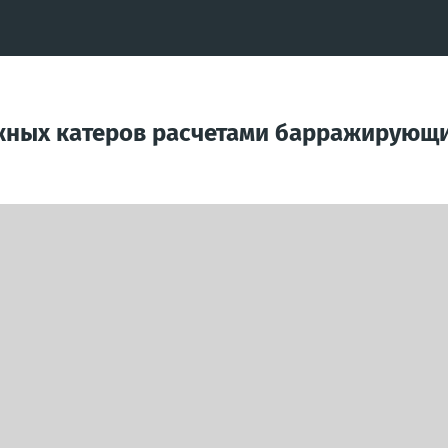
жных катеров расчетами барражирующи