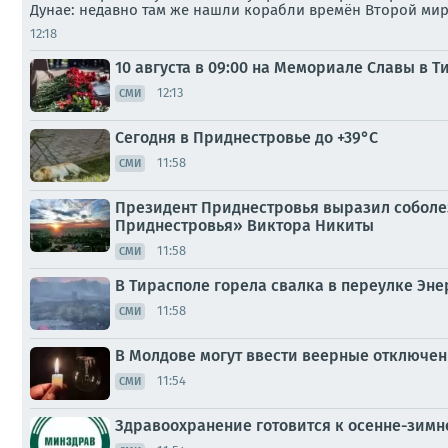
Дунае: недавно там же нашли корабли времён Второй ми
12:18
10 августа в 09:00 на Мемориале Славы в
12:13
СМИ
Сегодня в Приднестровье до +39°С
11:58
СМИ
Президент Приднестровья выразил соболе
Приднестровья» Виктора Никиты
11:58
СМИ
В Тирасполе горела свалка в переулке Эне
11:58
СМИ
В Молдове могут ввести веерные отключен
11:54
СМИ
Здравоохранение готовится к осенне-зимн