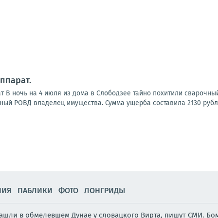
ппарат.
 В ночь на 4 июля из дома в Слободзее тайно похитили сварочный 
ный РОВД владелец имущества. Сумма ущерба составила 2130 рубле
НИЯ
ПАБЛИКИ
ФОТО
ЛОНГРИДЫ
ли в обмелевшем Дунае у словацкого Вирта, пишут СМИ. Бомб