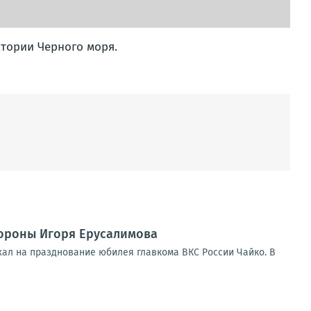
тории Черного моря.
ороны Игоря Ерусалимова
хал на празднование юбилея главкома ВКС России Чайко. В