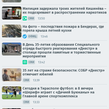
Милиция задержала троих жителей Кишинёва –
их подозревают в распространении наркотиков
13:50
СМИ
На фото – последствия пожара в Бендерах, где
горела крыша летней кухни
13:46
ОФИЦ.
В День 35-летия образования Специального
отряда быстрого реагирования «Днестр» в
столице прошли памятные и торжественные
мероприятия
13:42
СМИ
35 лет на страже безопасности: СОБР «Днестр»
отмечает юбилей
13:39
СМИ
Сегодня в Тирасполе футбол: в 8 вечера
«Шериф» играет с «Дачией Буюканы» на
Главной арене спорткомплекса
13:33
СМИ