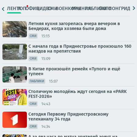
ЛЕНТА
ТОП
ОФИЦ.
ВИДЕО
СМИ
ВОЕНКОРЫ
МНЕНИЯ
ПАБЛИКИ
ФОТО
ЛОНГРИДЫ
Летняя кухня загорелась вчера вечером в
Бендерах, когда хозяева были дома
15:15
СМИ
С начала года в Приднестровье произошло 160
наездов на препятствия
15:09
СМИ
В Китае произошёл ремейк «Тупого и ещё
тупее»
15:07
ПАБЛИКИ
Столичную молодёжь ждут сегодня на «PARK
FEST-2026»
14:43
СМИ
Сегодня Первому Приднестровскому
телеканалу 34 года
14:34
СМИ
А за два часа до матча зрителей зовут на