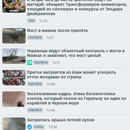
матчдэй: обещают Трансформеров-аниматоров,
лошадей из «Аллюра» и конкурсы от Эльдара
Джабраилова
14:22
СМИ
Мост в маяках после прилёта
14:17
ПАБЛИКИ
Украинцы ведут объектный контроль с моста в
Маяках и заявляют, что мост целый
14:17
ПАБЛИКИ
Приток мигрантов из Азии может ускорить
отток молдаван из страны
14:06
ПАБЛИКИ
Эксклюзивные кадры. Атака беспилотника
хохлов, который похож на Гераньку на один из
кораблей в Черном море
14:06
ПАБЛИКИ
Загорелась крыша летней кухни
13:58
ОФИЦ.