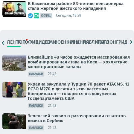
В Каменском районе 83-летняя пенсионерка
стала жертвой жестокого нападения
Сегодня, 19:39
ОФИЦ.
ЛЕНТА
ТОП
ОФИЦ.
ВИДЕО
СМИ
ВОЕНКОРЫ
МНЕНИЯ
ПАБЛИКИ
ФОТО
ЛОНГРИДЫ
Ближайшие 48 часов ожидается массированная
комбинированная атака на Киев — хохлятские
мониторинговые каналы
21:43
ПАБЛИКИ
Украина закупила у Турции 70 ракет ATACMS, 12
РСЗО M270 и десятки тысяч кассетных
боеприпасов — говорится в в документах
Госдепартамента США
21:43
ПАБЛИКИ
Зеленский заявил о разочаровании от итогов
визита в Сербию
21:43
ПАБЛИКИ