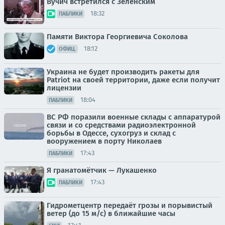
Вучич встретился с Зеленским
18:32
ПАБЛИКИ
Памяти Виктора Георгиевича Соколова
18:12
ОФИЦ.
Украина не будет производить ракеты для
Patriot на своей территории, даже если получит
лицензии
18:04
ПАБЛИКИ
ВС РФ поразили военные склады с аппаратурой
связи и со средствами радиоэлектронной
борьбы в Одессе, сухогруз и склад с
вооружением в порту Николаев
17:43
ПАБЛИКИ
Я гранатомётчик — Лукашенко
17:43
ПАБЛИКИ
Гидрометцентр передаёт грозы и порывистый
ветер (до 15 м/с) в ближайшие часы