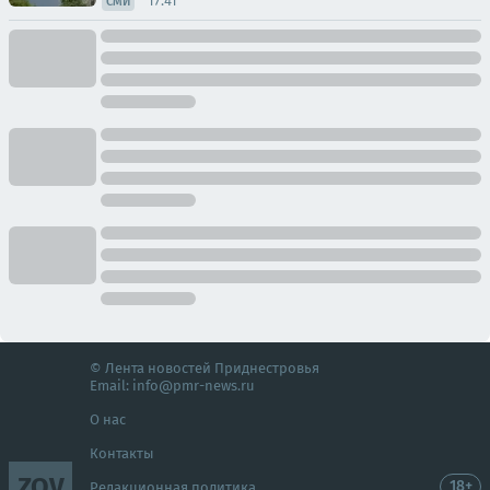
17:41
СМИ
© Лента новостей Приднестровья
Email:
info@pmr-news.ru
О нас
Контакты
ZOV
18+
Редакционная политика