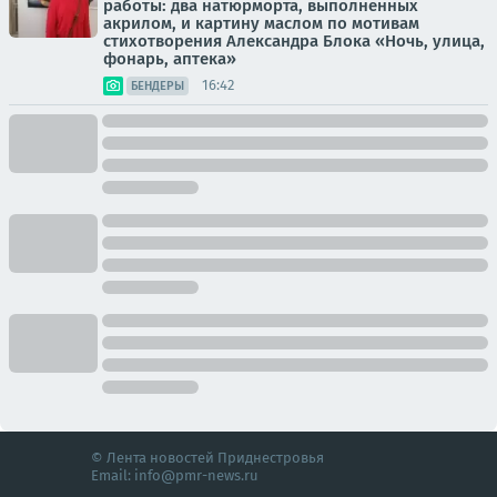
работы: два натюрморта, выполненных
акрилом, и картину маслом по мотивам
стихотворения Александра Блока «Ночь, улица,
фонарь, аптека»
16:42
БЕНДЕРЫ
© Лента новостей Приднестровья
Email:
info@pmr-news.ru