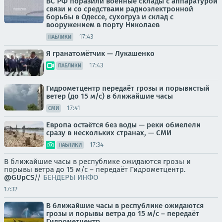
ВС РФ поразили военные склады с аппаратурой
связи и со средствами радиоэлектронной
борьбы в Одессе, сухогруз и склад с
вооружением в порту Николаев
17:43
ПАБЛИКИ
Я гранатомётчик — Лукашенко
17:43
ПАБЛИКИ
Гидрометцентр передаёт грозы и порывистый
ветер (до 15 м/с) в ближайшие часы
17:41
СМИ
Европа остаётся без воды — реки обмелели
сразу в нескольких странах, — СМИ
17:34
ПАБЛИКИ
В ближайшие часы в республике ожидаются грозы и
порывы ветра до 15 м/с – передаёт Гидрометцентр.
@GUpCS
//
БЕНДЕРЫ ИНФО
17:32
В ближайшие часы в республике ожидаются
грозы и порывы ветра до 15 м/с – передаёт
Гидрометцентр