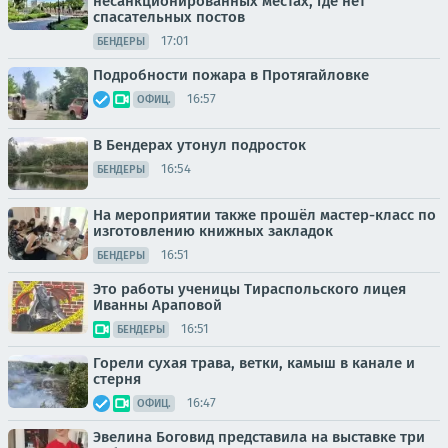
несанкционированных местах, где нет
спасательных постов
17:01
БЕНДЕРЫ
Подробности пожара в Протягайловке
16:57
ОФИЦ.
В Бендерах утонул подросток
16:54
БЕНДЕРЫ
На мероприятии также прошёл мастер-класс по
изготовлению книжных закладок
16:51
БЕНДЕРЫ
Это работы ученицы Тираспольского лицея
Иванны Араповой
16:51
БЕНДЕРЫ
Горели сухая трава, ветки, камыш в канале и
стерня
16:47
ОФИЦ.
Эвелина Боговид представила на выставке три