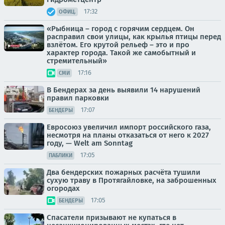
17:32
ОФИЦ.
«Рыбница – город с горячим сердцем. Он
расправил свои улицы, как крылья птицы перед
взлётом. Его крутой рельеф – это и про
характер города. Такой же самобытный и
стремительный»
17:16
СМИ
В Бендерах за день выявили 14 нарушений
правил парковки
17:07
БЕНДЕРЫ
Евросоюз увеличил импорт российского газа,
несмотря на планы отказаться от него к 2027
году, — Welt am Sonntag
17:05
ПАБЛИКИ
Два бендерских пожарных расчёта тушили
сухую траву в Протягайловке, на заброшенных
огородах
17:05
БЕНДЕРЫ
Спасатели призывают не купаться в