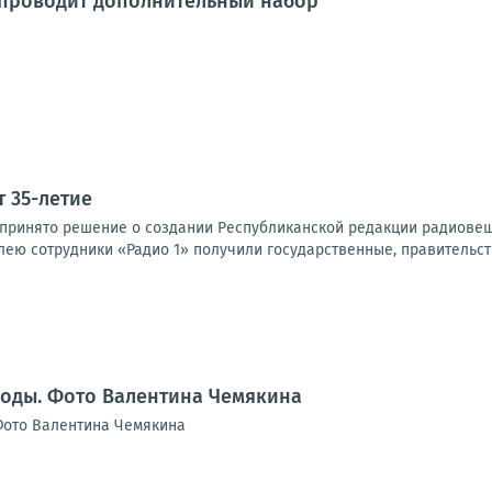
 проводит дополнительный набор
т 35-летие
ло принято решение о создании Республиканской редакции радиове
лею сотрудники «Радио 1» получили государственные, правительст
воды. Фото Валентина Чемякина
Фото Валентина Чемякина