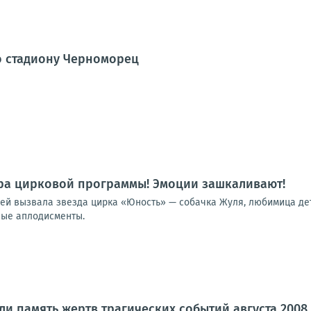
о стадиону Черноморец
ра цирковой программы! Эмоции зашкаливают!
лей вызвала звезда цирка «Юность» — собачка Жуля, любимица дет
ные аплодисменты.
ли память жертв трагических событий августа 2008