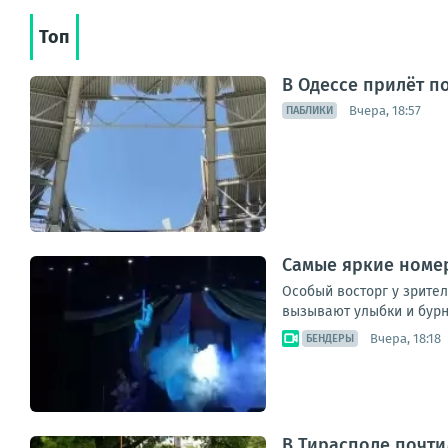
Топ
В Одессе прилёт п
Вчера, 18:57
ПАБЛИКИ
Самые яркие номе
Особый восторг у зрите
вызывают улыбки и бур
Вчера, 18:18
БЕНДЕРЫ
В Тирасполе почти