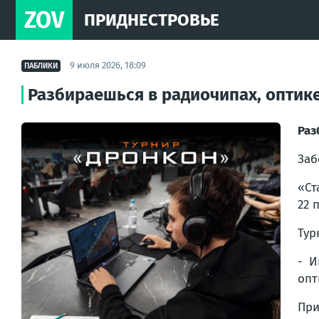
ZOV
ПРИДНЕСТРОВЬЕ
9 июля 2026, 18:09
ПАБЛИКИ
Разбираешься в радиочипах, оптике
Раз
Заб
«Ст
22 
Тур
- И
опт
При