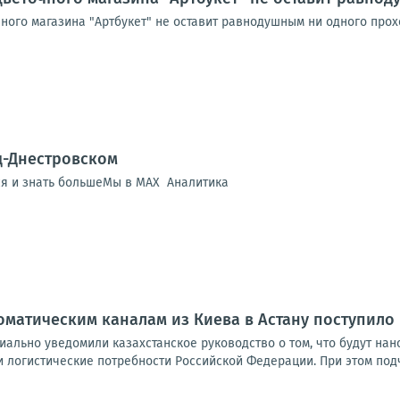
чного магазина "Артбукет" не оставит равнодушным ни одного про
д-Днестровском
ся и знать большеМы в MAX Аналитика
оматическим каналам из Киева в Астану поступил
ально уведомили казахстанское руководство о том, что будут нано
 логистические потребности Российской Федерации. При этом подч