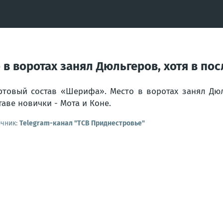
в воротах занял Дюльгеров, хотя в по
ртовый состав «Шерифа». Место в воротах занял Дюл
таве новички - Мота и Коне.
очник:
Telegram-канал "ТСВ Приднестровье"