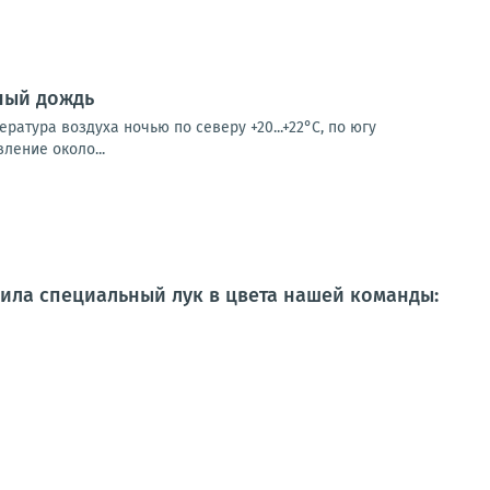
ный дождь
ратура воздуха ночью по северу +20...+22°С, по югу
вление около...
овила специальный лук в цвета нашей команды: