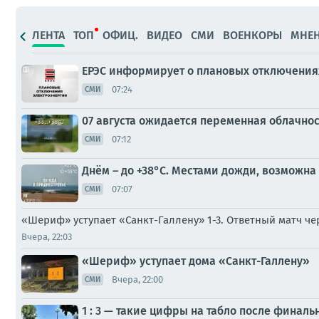
ЛЕНТА
ТОП
ОФИЦ.
ВИДЕО
СМИ
ВОЕНКОРЫ
МНЕ
ЕРЭС информирует о плановых отключениях
07:24
СМИ
07 августа ожидается переменная облачно
07:12
СМИ
Днём – до +38°С. Местами дожди, возможна
07:07
СМИ
«Шериф» уступает «Санкт-Галлену» 1-3. Ответный матч ч
Вчера, 22:03
«Шериф» уступает дома «Санкт-Галлену»
Вчера, 22:00
СМИ
1 : 3 — такие цифры на табло после финаль