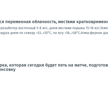
тся переменная облачность, местами кратковремен
розаВетер восточный 5-8 м/с, днем местами порывы 15-18 м/с.Темпе
оздуха днем по северу +33...+35°С, по югу +36...+38°С.Атмосферное да
рка, которая сегодня будет петь на матче, подгот
инсовку