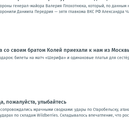
охороны генерал-майора Валерия Плохотнюка, который, по данным 
оронили Даниила Передрия — зятя главкома ВКС РФ Александра Чайк
а со своим братом Колей приехали к нам из Москв
одарок: билеты на матч «Шерифа» и одинаковые платья для сестёр
а, пожалуйста, улыбайтесь
 сопровождались мрачными сводками: удары по Старобельску, атак
дарах по складам Wildberries. Складывалось впечатление, что рос