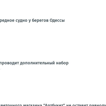
редное судно у берегов Одессы
 проводит дополнительный набор
6
цветочного магазина "Артбукет" не оставит равно