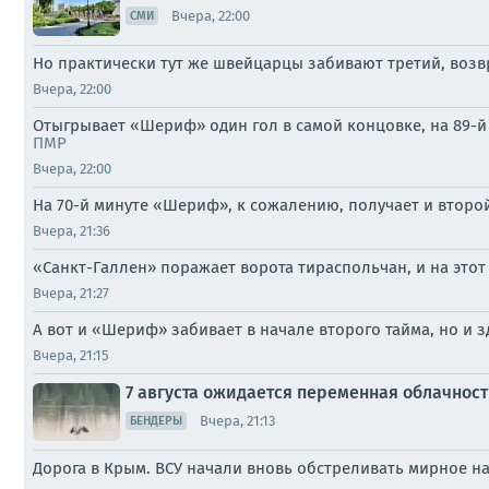
Вчера, 22:00
СМИ
Но практически тут же швейцарцы забивают третий, возвра
Вчера, 22:00
Отыгрывает «Шериф» один гол в самой концовке, на 89-й 
ПМР
Вчера, 22:00
На 70-й минуте «Шериф», к сожалению, получает и второй
Вчера, 21:36
«Санкт-Галлен» поражает ворота тираспольчан, и на этот 
Вчера, 21:27
А вот и «Шериф» забивает в начале второго тайма, но и з
Вчера, 21:15
7 августа ожидается переменная облачнос
Вчера, 21:13
БЕНДЕРЫ
Дорога в Крым. ВСУ начали вновь обстреливать мирное на