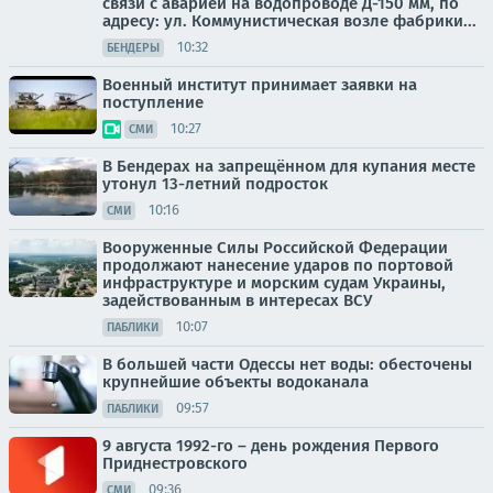
связи с аварией на водопроводе Д-150 мм, по
адресу: ул. Коммунистическая возле фабрики...
10:32
БЕНДЕРЫ
Военный институт принимает заявки на
поступление
10:27
СМИ
В Бендерах на запрещённом для купания месте
утонул 13-летний подросток
10:16
СМИ
Вооруженные Силы Российской Федерации
продолжают нанесение ударов по портовой
инфраструктуре и морским судам Украины,
задействованным в интересах ВСУ
10:07
ПАБЛИКИ
В большей части Одессы нет воды: обесточены
крупнейшие объекты водоканала
09:57
ПАБЛИКИ
9 августа 1992-го – день рождения Первого
Приднестровского
09:36
СМИ