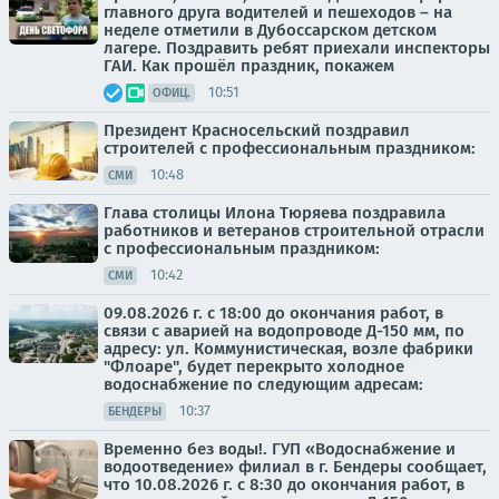
главного друга водителей и пешеходов – на
неделе отметили в Дубоссарском детском
лагере. Поздравить ребят приехали инспекторы
ГАИ. Как прошёл праздник, покажем
10:51
ОФИЦ.
Президент Красносельский поздравил
строителей с профессиональным праздником:
10:48
СМИ
Глава столицы Илона Тюряева поздравила
работников и ветеранов строительной отрасли
с профессиональным праздником:
10:42
СМИ
09.08.2026 г. с 18:00 до окончания работ, в
связи с аварией на водопроводе Д-150 мм, по
адресу: ул. Коммунистическая, возле фабрики
"Флоаре", будет перекрыто холодное
водоснабжение по следующим адресам:
10:37
БЕНДЕРЫ
Временно без воды!. ГУП «Водоснабжение и
водоотведение» филиал в г. Бендеры сообщает,
что 10.08.2026 г. с 8:30 до окончания работ, в