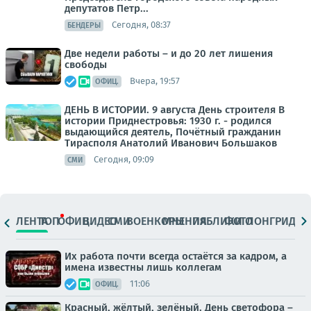
депутатов Петр...
Сегодня, 08:37
БЕНДЕРЫ
Две недели работы – и до 20 лет лишения
свободы
Вчера, 19:57
ОФИЦ.
ДЕНЬ В ИСТОРИИ. 9 августа День строителя В
истории Приднестровья: 1930 г. - родился
выдающийся деятель, Почётный гражданин
Тирасполя Анатолий Иванович Большаков
Сегодня, 09:09
СМИ
ЛЕНТА
ТОП
ОФИЦ.
ВИДЕО
СМИ
ВОЕНКОРЫ
МНЕНИЯ
ПАБЛИКИ
ФОТО
ЛОНГРИДЫ
Их работа почти всегда остаётся за кадром, а
имена известны лишь коллегам
11:06
ОФИЦ.
Красный, жёлтый, зелёный. День светофора –