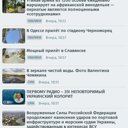
Утиная армия из 1200 особей ежедневно
марширует на африканской винодельне —
пернатые являются полноценными
«сотрудниками»
Вчера, 19:13
ПАБЛИКИ
В Одессе прилёт по стадиону Черноморец
Вчера, 18:57
ПАБЛИКИ
Мощный прилёт в Славянске
Вчера, 18:57
ПАБЛИКИ
В зеркале чистой воды. Фото Валентина
Чемякина
Вчера, 18:51
СМИ
ПЕРВОМУ РАДИО – 35! НЕПОВТОРИМЫЙ
УКРАИНСКИЙ КОЛОРИТ
Вчера, 18:51
СМИ
Вооруженные Силы Российской Федерации
продолжают нанесение ударов по портовой
инфраструктуре и морским судам Украины,
задействованным в интересах ВСУ