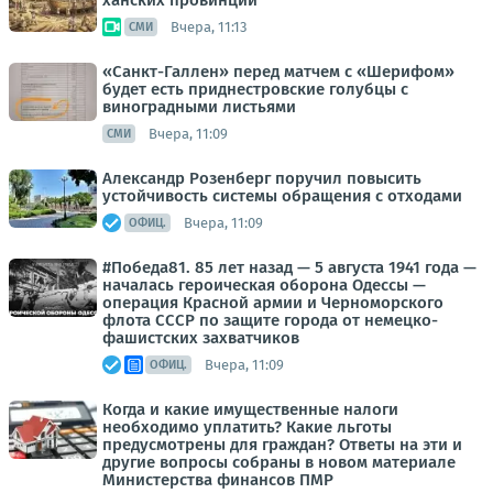
ханских провинций
Вчера, 11:13
СМИ
«Санкт-Галлен» перед матчем с «Шерифом»
будет есть приднестровские голубцы с
виноградными листьями
Вчера, 11:09
СМИ
Александр Розенберг поручил повысить
устойчивость системы обращения с отходами
Вчера, 11:09
ОФИЦ.
#Победа81. 85 лет назад — 5 августа 1941 года —
началась героическая оборона Одессы —
операция Красной армии и Черноморского
флота СССР по защите города от немецко-
фашистских захватчиков
Вчера, 11:09
ОФИЦ.
Когда и какие имущественные налоги
необходимо уплатить? Какие льготы
предусмотрены для граждан? Ответы на эти и
другие вопросы собраны в новом материале
Министерства финансов ПМР