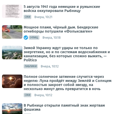
5 августа 1941 года немецкие и румынские
войска оккупировали Рыбницу
Вчера, 10:21
СМИ
Мощное пламя, чёрный дым. Бендерские
огнеборцы потушили «Фольксваген»
Вчера, 10:18
ОФИЦ.
Зимой Украину ждут удары не только по
энергетике, но и по системам водоснабжения и
канализации, без которых сложно выжить, —
Politico
Вчера, 10:12
ПАБЛИКИ
Полное солнечное затмение случится через
неделю: Луна пройдёт между Землёй и Солнцем
и полностью закроет собой звезду, на
несколько минут день превратится в ночь
Вчера, 10:12
СМИ
В Рыбнице открыли памятный знак жертвам
фашизма