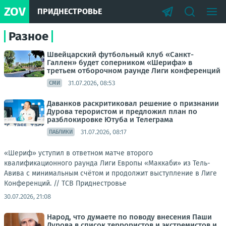
ZOV
ПРИДНЕСТРОВЬЕ
Разное
Швейцарский футбольный клуб «Санкт-
Галлен» будет соперником «Шерифа» в
третьем отборочном раунде Лиги конференций
31.07.2026, 08:53
СМИ
Даванков раскритиковал решение о признании
Дурова терористом и предложил план по
разблокировке Ютуба и Телеграма
31.07.2026, 08:17
ПАБЛИКИ
«Шериф» уступил в ответном матче второго
квалификационного раунда Лиги Европы «Маккаби» из Тель-
Авива с минимальным счётом и продолжит выступление в Лиге
Конференций. //
ТСВ Приднестровье
30.07.2026, 21:08
Народ, что думаете по поводу внесения Паши
Дурова в список террористов и экстремистов и