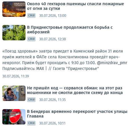
Около 40 гектаров пшеницы спасли пожарные
от огня за сутки
30.07.2026, 13:00
СМИ
В Приднестровье продолжается борьба с
амброзией
30.07.2026, 12:38
СМИ
«Поезд здоровья» завтра приедет в Каменский район 31 июля
приём жителей в ФАПе села Константиновка проведёт врач-
невролог. Приём будет проходить с 9:30 до 13:00.
@minzdrav_pmr
Подписывайтесь:
MAX |
//
Газета "Приднестровье"
30.07.2026, 11:39
Не пришёл код — сорвался обман: на этот раз
мошенники не смогли довести схему до конца
30.07.2026, 11:35
СМИ
В Бендерах временно перекроют участок улицы
Главана
30.07.2026, 10:11
СМИ