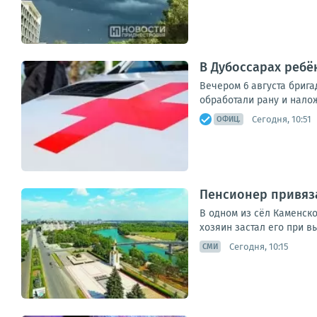
В Дубоссарах ребё
Вечером 6 августа бриг
обработали рану и налож
Сегодня, 10:51
ОФИЦ.
Пенсионер привяз
В одном из сёл Каменско
хозяин застал его при в
Сегодня, 10:15
СМИ