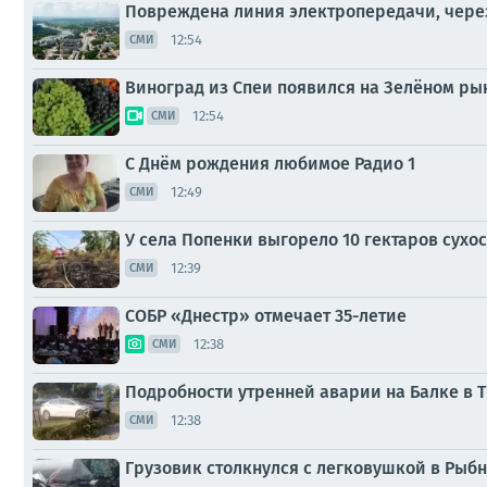
Повреждена линия электропередачи, через
12:54
СМИ
Виноград из Спеи появился на Зелёном рын
12:54
СМИ
С Днём рождения любимое Радио 1
12:49
СМИ
У села Попенки выгорело 10 гектаров сухо
12:39
СМИ
СОБР «Днестр» отмечает 35-летие
12:38
СМИ
Подробности утренней аварии на Балке в 
12:38
СМИ
Грузовик столкнулся с легковушкой в Ры