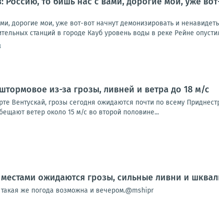
: Россию, то бишь нас с вами, дорогие мои, уже во
ами, дорогие мои, уже вот-вот начнут демонизировать и ненавидет
тельных станций в городе Кауб уровень воды в реке Рейне опустилс
8
штормовое из-за грозы, ливней и ветра до 18 м/с
рте Вентускай, грозы сегодня ожидаются почти по всему Приднестр
ещают ветер около 15 м/с во второй половине...
местами ожидаются грозы, сильные ливни и шквали
, такая же погода возможна и вечером.@mshipr