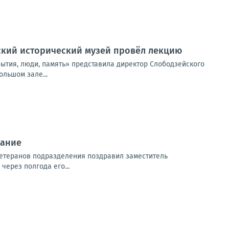
ский исторический музей провёл лекцию
обытия, люди, память» представила директор Слободзейского
льшом зале...
рание
ветеранов подразделения поздравил заместитель
через полгода его...