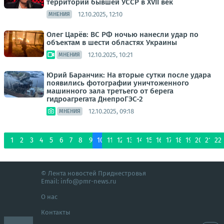
территорий бывшей УССР в XVII век
12.10.2025, 12:10
МНЕНИЯ
Олег Царёв: ВС РФ ночью нанесли удар по
объектам в шести областях Украины
12.10.2025, 10:21
МНЕНИЯ
Юрий Баранчик: На вторые сутки после удара
появились фотографии уничтоженного
машинного зала третьего от берега
гидроагрегата ДнепроГЭС-2
12.10.2025, 09:18
МНЕНИЯ
1
2
3
4
5
6
7
8
9
10
11
12
13
14
15
16
17
18
19
20
21
22
© Лента новостей Приднестровья
Email:
info@pmr-news.ru
О нас
Контакты