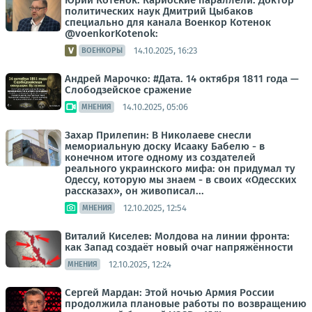
Юрий Котенок: Карибские параллели. Доктор
политических наук Дмитрий Цыбаков
специально для канала Военкор Котенок
@voenkorKotenok:
14.10.2025, 16:23
ВОЕНКОРЫ
Андрей Марочко: #Дата. 14 октября 1811 года —
Слободзейское сражение
14.10.2025, 05:06
МНЕНИЯ
Захар Прилепин: В Николаеве снесли
мемориальную доску Исааку Бабелю - в
конечном итоге одному из создателей
реального украинского мифа: он придумал ту
Одессу, которую мы знаем - в своих «Одесских
рассказах», он живописал...
12.10.2025, 12:54
МНЕНИЯ
Виталий Киселев: Молдова на линии фронта:
как Запад создаёт новый очаг напряжённости
12.10.2025, 12:24
МНЕНИЯ
Сергей Мардан: Этой ночью Армия России
продолжила плановые работы по возвращению