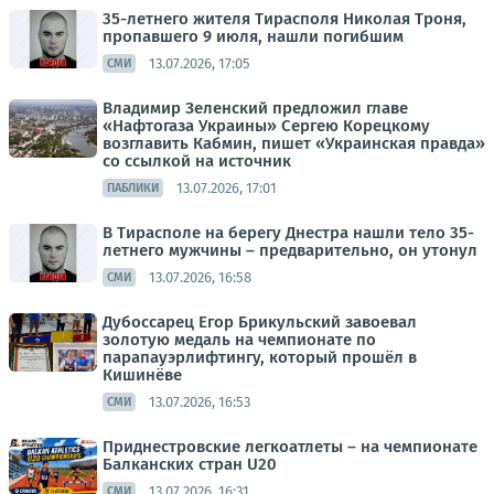
35-летнего жителя Тирасполя Николая Троня,
пропавшего 9 июля, нашли погибшим
13.07.2026, 17:05
СМИ
Владимир Зеленский предложил главе
«Нафтогаза Украины» Сергею Корецкому
возглавить Кабмин, пишет «Украинская правда»
со ссылкой на источник
13.07.2026, 17:01
ПАБЛИКИ
В Тирасполе на берегу Днестра нашли тело 35-
летнего мужчины – предварительно, он утонул
13.07.2026, 16:58
СМИ
Дубоссарец Егор Брикульский завоевал
золотую медаль на чемпионате по
парапауэрлифтингу, который прошёл в
Кишинёве
13.07.2026, 16:53
СМИ
Приднестровские легкоатлеты – на чемпионате
Балканских стран U20
13.07.2026, 16:31
СМИ