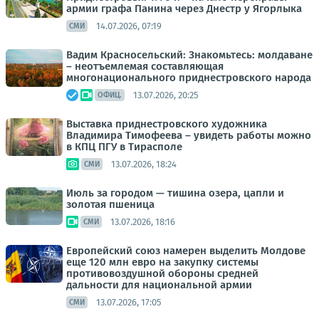
армии графа Панина через Днестр у Ягорлыка
14.07.2026, 07:19
СМИ
Вадим Красносельский: Знакомьтесь: молдаване
– неотъемлемая составляющая
многонационального приднестровского народа
13.07.2026, 20:25
ОФИЦ.
Выставка приднестровского художника
Владимира Тимофеева – увидеть работы можно
в КПЦ ПГУ в Тирасполе
13.07.2026, 18:24
СМИ
Июль за городом — тишина озера, цапли и
золотая пшеница
13.07.2026, 18:16
СМИ
Европейский союз намерен выделить Молдове
еще 120 млн евро на закупку системы
противовоздушной обороны средней
дальности для национальной армии
13.07.2026, 17:05
СМИ