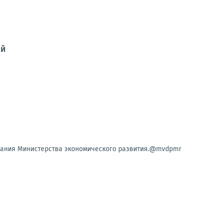
ой
 здания Министерства экономического развития.@mvdpmr