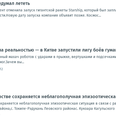
едумал лететь
нт отменила запуск гигантской ракеты Starship, который был запл
ти.Новую дату запуска компания объявит позже. Космос...
ла реальностью — в Китае запустили лигу боёв гум
нный махач роботов с ударами в прыжке, вертушками и подсечками
ог.Зачем вы...
:12
рстве сохраняется неблагополучная эпизоотическа
охраняется неблагополучная эпизоотическая ситуация в связи с 
айона,с. Токиле-Рэдукань Леовского районас. Кукоара Кагульского 
7