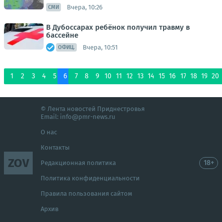
Вчера, 10:26
СМИ
В Дубоссарах ребёнок получил травму в
бассейне
Вчера, 10:51
ОФИЦ.
1
2
3
4
5
6
7
8
9
10
11
12
13
14
15
16
17
18
19
20
© Лента новостей Приднестровья
Email:
info@pmr-news.ru
О нас
Контакты
ZOV
18+
Редакционная политика
Политика конфиденциальности
Правила пользования сайтом
Архив