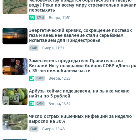
Человечеству придется бороться за питьевую
воду? Реки по всему миру стремительно начали
пересыхать
Вчера, 11:51
СМИ
Энергетический кризис, сокращение поставок
газа и внешнее давление стали серьёзным
испытанием для Приднестровья
Вчера, 11:51
СМИ
Заместитель председателя Правительства
Виталий Нягу поздравил бойцов СОБР «Днестр»
с 35-летним юбилеем части
Вчера, 12:23
СМИ
Арбузы сейчас подешевели, на рынке можно
найти по 5 рублей
Вчера, 13:39
СМИ
Число острых кишечных инфекций за неделю
выросло на 30%
Вчера, 13:48
СМИ