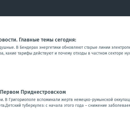
овости. Главные темы сегодня:
душные. В Бендерах энергетики обновляют старые линии электропе
а, какие тарифы действуют и почему отходы в частном секторе нуж
а Первом Приднестровском
би. В Григориополе вспоминали жертв немецко-румынской оккупаци
а.Детский туберкулез: с начала этого года – снижение заболеваем