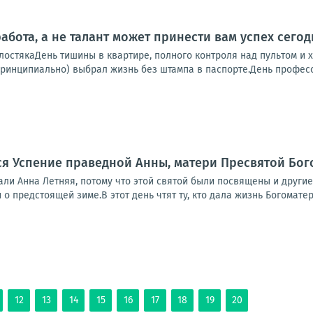
 работа, а не талант может принести вам успех сего
стякаДень тишины в квартире, полного контроля над пультом и хо
 принципиально) выбрал жизнь без штампа в паспорте.День професс
тся Успение праведной Анны, матери Пресвятой Бо
али Анна Летняя, потому что этой святой были посвящены и други
 о предстоящей зиме.В этот день чтят ту, кто дала жизнь Богоматери
12
13
14
15
16
17
18
19
20