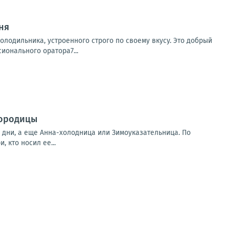
дня
лодильника, устроенного строго по своему вкусу. Это добрый
ионального оратора7...
городицы
е дни, а еще Анна-холодница или Зимоуказательница. По
, кто носил ее...