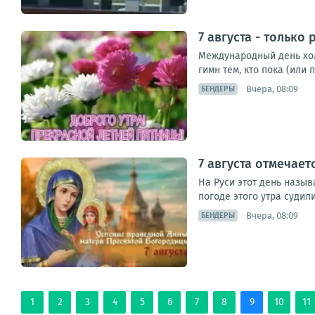
7 августа - только
Международный день холо
гимн тем, кто пока (или
Вчера, 08:09
БЕНДЕРЫ
7 августа отмечае
На Руси этот день назыв
погоде этого утра судили
Вчера, 08:09
БЕНДЕРЫ
1
2
3
4
5
6
7
8
9
10
11