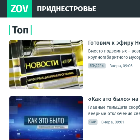
ZOV
ПРИДНЕСТРОВЬЕ
Топ
Готовим к эфиру Н
Вместо подземных – воз
крупногабаритного мусор
Вчера, 09:06
БЕНДЕРЫ
«Как это было» н
Главные темы:Дата скор
веерные отключения свет
Вчера, 09:01
СМИ