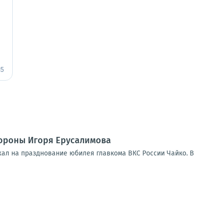
ороны Игоря Ерусалимова
хал на празднование юбилея главкома ВКС России Чайко. В