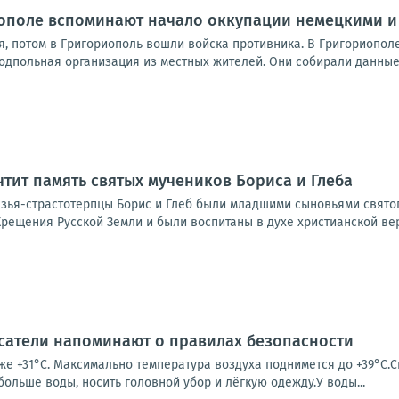
иополе вспоминают начало оккупации немецкими 
я, потом в Григориополь вошли войска противника. В Григориопол
одпольная организация из местных жителей. Они собирали данные 
чтит память святых мучеников Бориса и Глеба
зья-страстотерпцы Борис и Глеб были младшими сыновьями свято
рещения Русской Земли и были воспитаны в духе христианской вер
асатели напоминают о правилах безопасности
уже +31°С. Максимально температура воздуха поднимется до +39°С
 больше воды, носить головной убор и лёгкую одежду.У воды...