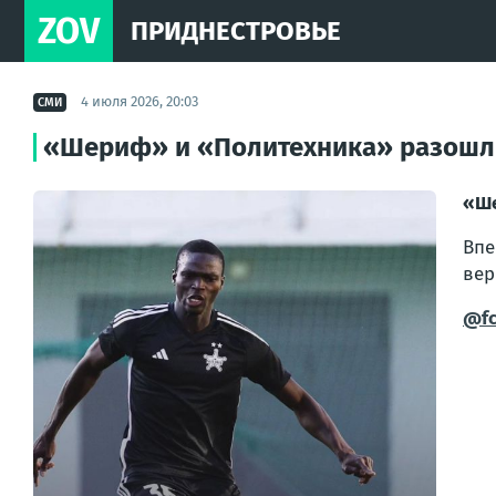
ZOV
ПРИДНЕСТРОВЬЕ
4 июля 2026, 20:03
СМИ
«Шериф» и «Политехника» разошли
«Ше
Впе
вер
@fcs