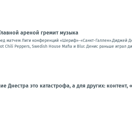
 Главной ареной гремит музыка
ред матчем Лиги конференций «Шериф»-«Санкт-Галлен».Диджей Ден
t Chili Peppers, Swedish House Mafia и Blur. Денис раньше играл ди
ие Днестра это катастрофа, а для других: контент