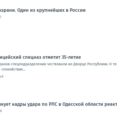
ызрани. Один из крупнейших в России
5
ицейский спецназ отметит 35-летие
еранов спецподразделения чествовали во Дворце Республики. О т
спокойствие...
:48
ует кадры удара по РЛС в Одесской области реак
48