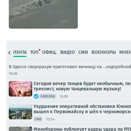
ЛЕНТА
ТОП
ОФИЦ.
ВИДЕО
СМИ
ВОЕНКОРЫ
МНЕ
В Одессе сверхразум приготовил яичницу на …надгробной 
16:06
Сегодня вечер танцев будет необычным, пе
треклист, новую танцевальную музыку!
16:06
КАМЕНКА
Ухудшение оперативной обстановки Южного
вышел к Первомайску и шёл к черноморском
15:54
СМИ
Минобороны публикует кадры удара по РЛС