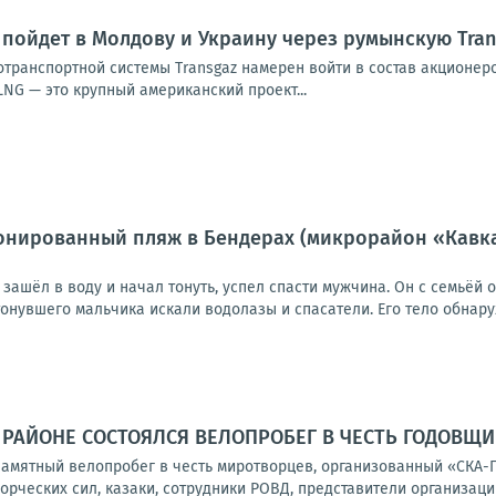
пойдет в Молдову и Украину через румынскую Tran
транспортной системы Transgaz намерен войти в состав акционеро
 LNG — это крупный американский проект...
нированный пляж в Бендерах (микрорайон «Кавказ»
е зашёл в воду и начал тонуть, успел спасти мужчина. Он с семьёй 
нувшего мальчика искали водолазы и спасатели. Его тело обнаруж
 РАЙОНЕ СОСТОЯЛСЯ ВЕЛОПРОБЕГ В ЧЕСТЬ ГОДОВЩ
памятный велопробег в честь миротворцев, организованный «СКА-
ческих сил, казаки, сотрудники РОВД, представители организаций