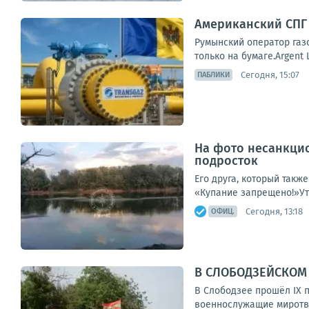
Американский СПГ 
Румынский оператор газо
только на бумаге.Argent
Сегодня, 15:07
ПАБЛИКИ
На фото несанкцио
подросток
Его друга, который такж
«Купание запрещено!»Уто
Сегодня, 13:18
ОФИЦ.
В СЛОБОДЗЕЙСКОМ
В Слободзее прошёл IX 
военнослужащие миротвор