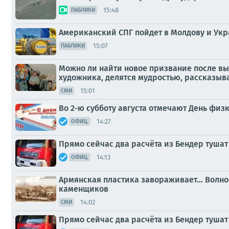
15:48
ПАБЛИКИ
Американский СПГ пойдет в Молдову и Укр
15:07
ПАБЛИКИ
Можно ли найти новое призвание после вых
художника, делятся мудростью, рассказыва
15:01
СМИ
Во 2-ю субботу августа отмечают День физ
14:27
ОФИЦ.
Прямо сейчас два расчёта из Бендер тушат
14:13
ОФИЦ.
Армянская пластика завораживает… Волноо
каменщиков
14:02
СМИ
Прямо сейчас два расчёта из Бендер тушат