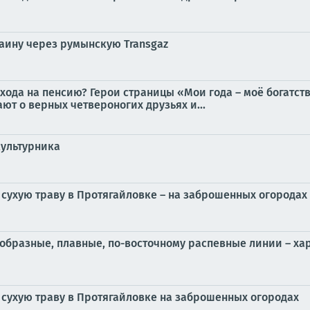
аину через румынскую Transgaz
ода на пенсию? Герои страницы «Мои года – моё богатство
ют о верных четвероногих друзьях и...
культурника
 сухую траву в Протягайловке – на заброшенных огородах
бразные, плавные, по-восточному распевные линии – ха
 сухую траву в Протягайловке на заброшенных огородах