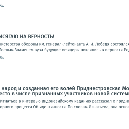
:54
ИСЯГАЮ НА ВЕРНОСТЬ!
нистерства обороны им. генерал-лейтенанта А. И. Лебедя состоял
Боевым Знаменем вуза будущие офицеры поклялись в верности Роди
:54
народ и созданная его волей Приднестровская Мо
место в числе признанных участников новой сист
Игнатьев в интервью индонезийскому изданию рассказал о придне
орного процесса.Об идентичности. По словам Игнатьева, она осно