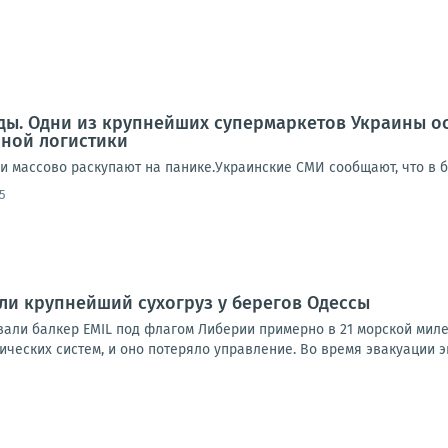
еды. Одни из крупнейших супермаркетов Украины о
нной логистики
ди массово раскупают на панике.Украинские СМИ сообщают, что в 
5
и крупнейший сухогруз у берегов Одессы
али балкер EMIL под флагом Либерии примерно в 21 морской миле 
ических систем, и оно потеряло управление. Во время эвакуации эк