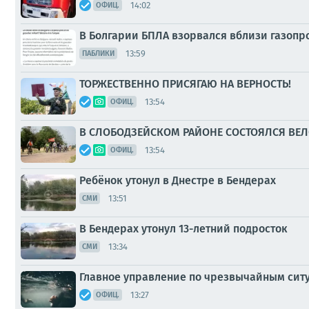
14:02
ОФИЦ.
В Болгарии БПЛА взорвался вблизи газопр
13:59
ПАБЛИКИ
ТОРЖЕСТВЕННО ПРИСЯГАЮ НА ВЕРНОСТЬ!
13:54
ОФИЦ.
В СЛОБОДЗЕЙСКОМ РАЙОНЕ СОСТОЯЛСЯ ВЕ
13:54
ОФИЦ.
Ребёнок утонул в Днестре в Бендерах
13:51
СМИ
В Бендерах утонул 13-летний подросток
13:34
СМИ
Главное управление по чрезвычайным ситуа
13:27
ОФИЦ.