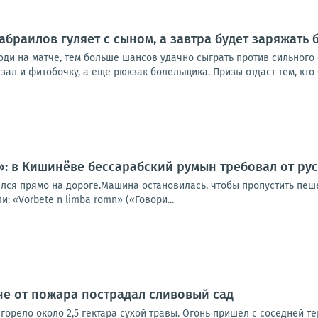
абраилов гуляет с сыном, а завтра будет заряжат
юди на матче, тем больше шансов удачно сыграть против сильного
зал и фитобочку, а еще рюкзак болельщика. Призы отдаст тем, кто 
»: в Кишинёве бессарабский румын требовал от р
лся прямо на дороге.Машина остановилась, чтобы пропустить пеш
: «Vorbete n limba romn» («Говори...
е от пожара пострадал сливовый сад
орело около 2,5 гектара сухой травы. Огонь пришёл с соседней те