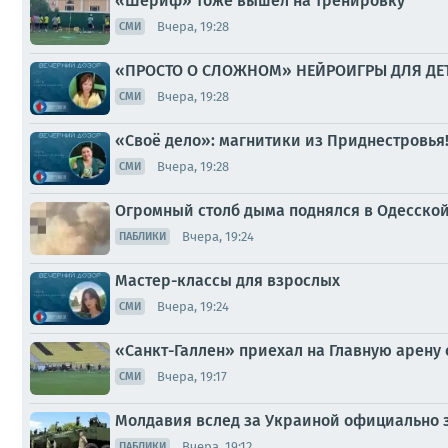
«Шериф» тоже вышел на тренировку
Вчера, 19:28
СМИ
«ПРОСТО О СЛОЖНОМ» НЕЙРОИГРЫ ДЛЯ ДЕ
Вчера, 19:28
СМИ
«Своё дело»: магнитики из Приднестровья
Вчера, 19:28
СМИ
Огромный столб дыма поднялся в Одесской
Вчера, 19:24
ПАБЛИКИ
Мастер-классы для взрослых
Вчера, 19:24
СМИ
«Санкт-Галлен» приехал на Главную арену
Вчера, 19:17
СМИ
Молдавия вслед за Украиной официально з
Вчера, 19:12
ПАБЛИКИ