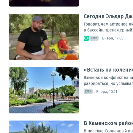
Сегодня Эльдар Дж
Говорит, чем активнее л
в бассейн, тренажерный 
Вчера, 17:05
СМИ
«Встань на колени
Языковой конфликт нача
разбираться, но услышали
Вчера, 10:21
СМИ
В Каменском район
В посёлке Солнечный выг