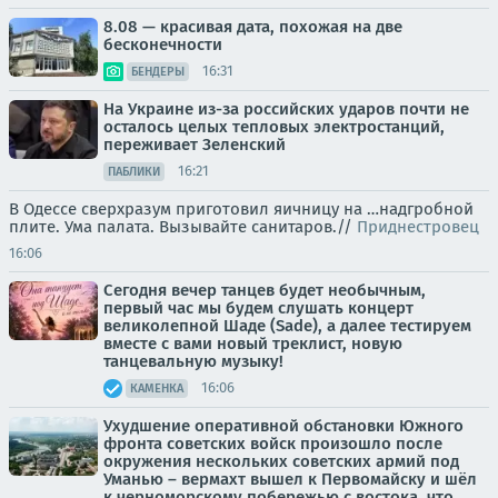
8.08 — красивая дата, похожая на две
бесконечности
16:31
БЕНДЕРЫ
На Украине из-за российских ударов почти не
осталось целых тепловых электростанций,
переживает Зеленский
16:21
ПАБЛИКИ
В Одессе сверхразум приготовил яичницу на …надгробной
плите. Ума палата. Вызывайте санитаров.//
Приднестровец
16:06
Сегодня вечер танцев будет необычным,
первый час мы будем слушать концерт
великолепной Шаде (Sade), а далее тестируем
вместе с вами новый треклист, новую
танцевальную музыку!
16:06
КАМЕНКА
Ухудшение оперативной обстановки Южного
фронта советских войск произошло после
окружения нескольких советских армий под
Уманью – вермахт вышел к Первомайску и шёл
к черноморскому побережью с востока, что