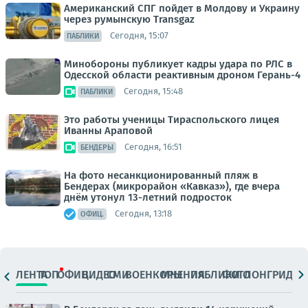
Американский СПГ пойдет в Молдову и Украину
через румынскую Transgaz
Сегодня, 15:07
ПАБЛИКИ
Минобороны публикует кадры удара по РЛС в
Одесской области реактивным дроном Герань-4
Сегодня, 15:48
ПАБЛИКИ
Это работы ученицы Тираспольского лицея
Иванны Араповой
Сегодня, 16:51
БЕНДЕРЫ
На фото несанкционированный пляж в
Бендерах (микрорайон «Кавказ»), где вчера
днём утонул 13-летний подросток
Сегодня, 13:18
ОФИЦ.
ЛЕНТА
ТОП
ОФИЦ.
ВИДЕО
СМИ
ВОЕНКОРЫ
МНЕНИЯ
ПАБЛИКИ
ФОТО
ЛОНГРИДЫ