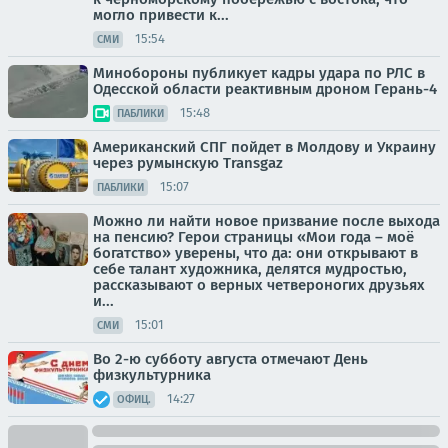
могло привести к...
15:54
СМИ
Минобороны публикует кадры удара по РЛС в
Одесской области реактивным дроном Герань-4
15:48
ПАБЛИКИ
Американский СПГ пойдет в Молдову и Украину
через румынскую Transgaz
15:07
ПАБЛИКИ
Можно ли найти новое призвание после выхода
на пенсию? Герои страницы «Мои года – моё
богатство» уверены, что да: они открывают в
себе талант художника, делятся мудростью,
рассказывают о верных четвероногих друзьях
и...
15:01
СМИ
Во 2-ю субботу августа отмечают День
физкультурника
14:27
ОФИЦ.