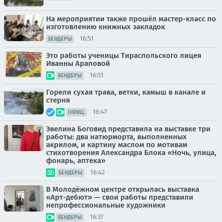
На мероприятии также прошёл мастер-класс по
изготовлению книжных закладок
16:51
БЕНДЕРЫ
Это работы ученицы Тираспольского лицея
Иванны Араповой
16:51
БЕНДЕРЫ
Горели сухая трава, ветки, камыш в канале и
стерня
16:47
ОФИЦ.
Эвелина Боговид представила на выставке три
работы: два натюрморта, выполненных
акрилом, и картину маслом по мотивам
стихотворения Александра Блока «Ночь, улица,
фонарь, аптека»
16:42
БЕНДЕРЫ
В Молодёжном центре открылась выставка
«Арт-дебют» — свои работы представили
непрофессиональные художники
16:37
БЕНДЕРЫ