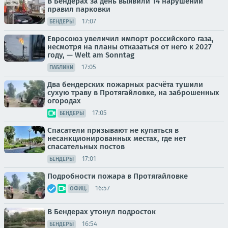
В Бендерах за день выявили 14 нарушений
правил парковки
17:07
БЕНДЕРЫ
Евросоюз увеличил импорт российского газа,
несмотря на планы отказаться от него к 2027
году, — Welt am Sonntag
17:05
ПАБЛИКИ
Два бендерских пожарных расчёта тушили
сухую траву в Протягайловке, на заброшенных
огородах
17:05
БЕНДЕРЫ
Спасатели призывают не купаться в
несанкционированных местах, где нет
спасательных постов
17:01
БЕНДЕРЫ
Подробности пожара в Протягайловке
16:57
ОФИЦ.
В Бендерах утонул подросток
16:54
БЕНДЕРЫ