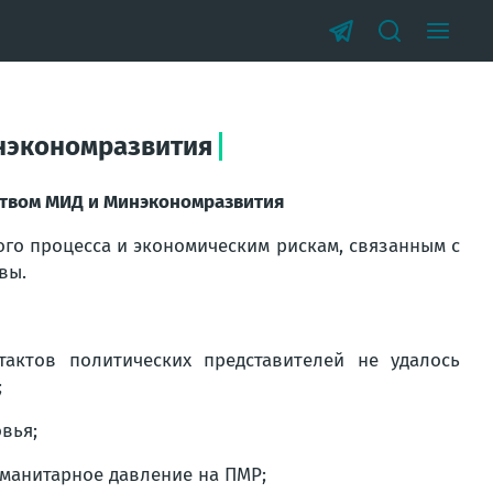
инэкономразвития
ством МИД и Минэкономразвития
го процесса и экономическим рискам, связанным с
вы.
актов политических представителей не удалось
;
вья;
уманитарное давление на ПМР;