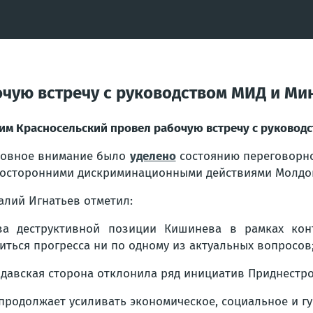
очую встречу с руководством МИД и М
им Красносельский провел рабочую встречу с руковод
овное внимание было
уделено
состоянию переговорно
осторонними дискриминационными действиями Молдо
алий Игнатьев отметил:
за деструктивной позиции Кишинева в рамках конт
иться прогресса ни по одному из актуальных вопросов
давская сторона отклонила ряд инициатив Приднестро
продолжает усиливать экономическое, социальное и г